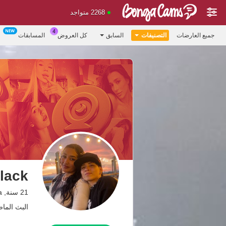
2268 متواجد
جميع العارضات
التصنيفات
السابق
كل العروض
المسابقات
lack
21 سنة, Venezuela
البث الماضي: 09.07.26