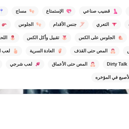
قضيب صناعي
الإستمتاع
مساج
التعري
جنس الأقدام
الجلوس
الجلوس على الكس
تقبيل وأكل الكس
الل
المص حتى القذف
العادة السرية
لعب ا
Dirty Talk
المص حتى الأعماق
لعب شرجي
لأصبع في المؤخره