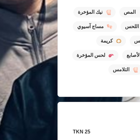
المص
نيك المؤخرة
اللحس
مساج آسيوي
حس
كريمة
لأصابع
لحس المؤخرة
التلامس
25 TKN