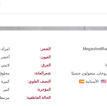
MeganAndRac
الشعر:
امرأة 
العيون:
أخضر
العرق:
لاتيني 
زوجان, متحولون جنسيًا
شعرالعانة:
محلوق
الأسبانية
النصف العلوي:
كبيرة 
المؤخرة:
كبير
الحالة العاطفية:
مرتبط