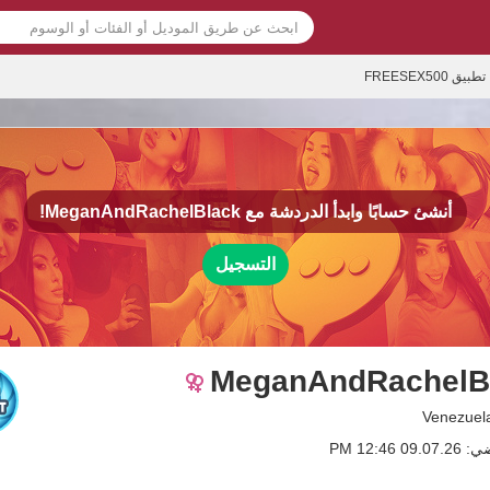
تطبيق FREESEX500
أنشئ حسابًا وابدأ الدردشة مع
MeganAndRachelBlack!
التسجيل
MeganAndRachelB
 12:46 PM