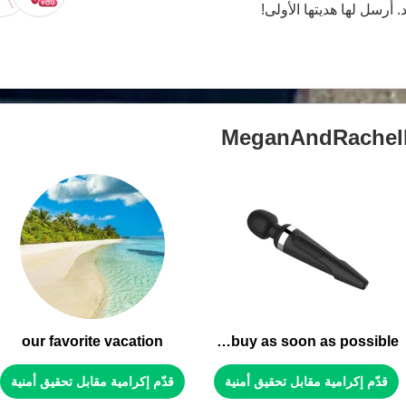
. أرسل لها هديتها الأولى!
MeganAndRachel
our favorite vacation
the toy we want to buy as soon as possible
قدّم إكرامية مقابل تحقيق أمنية
قدّم إكرامية مقابل تحقيق أمنية