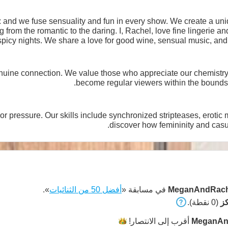
nd we fuse sensuality and fun in every show. We create a uniq
ng. I, Rachel, love fine lingerie and romantic settings; she, Megan, is
 spicy nights. We share a love for good wine, sensual music,
uine connection. We value those who appreciate our chemistry, 
become regular viewers within the bounds
 or pressure. Our skills include synchronized stripteases, eroti
discover how femininity and casu
MeganAndRach
في مسابقة «
أفضل 50 من الثنائيات
».
(0 نقطة).
MeganAn
أقرب إلى
الانتصار!