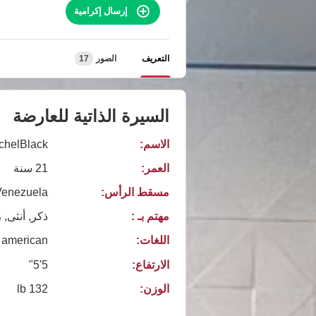
إرسال إكرامية
التعريف
الصور
17
السيرة الذاتية للعارضة
الاسم:
helBlack
العمر:
21 سنة
مسقط الرأس:
Venezuela
مهتم بـ :
ذكر, أنثى, 
اللغات:
american
الارتفاع:
5'5"
الوزن:
132 lb