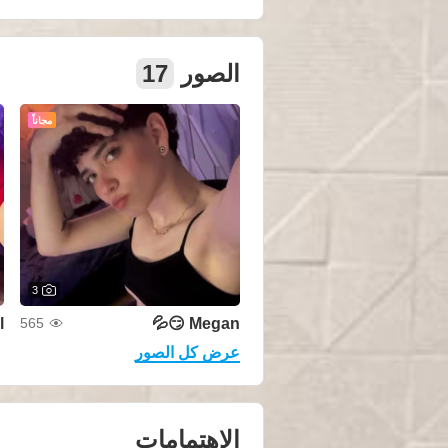
17
الصور
مجاناً
3

Megan 😏💦
565
عرض كل الصور
الإهتمامات