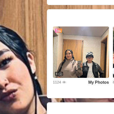
مجاناً
6
My Photos
1124