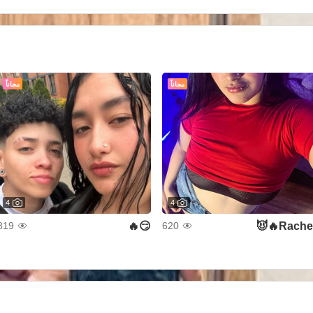
مجاناً
مجاناً
4
4
😏🔥
Rachel🔥
819
620