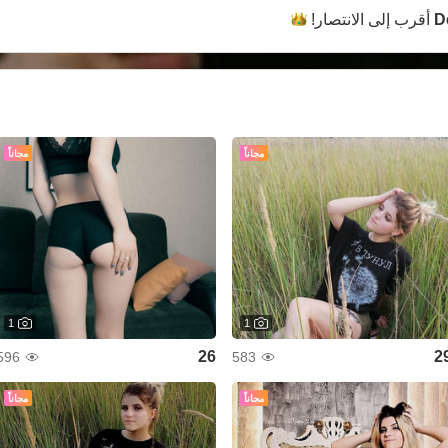
D
أقرب إلى
الانتصار!
مجاناً
مجاناً
1
1
26
2
596
583
مجاناً
مجاناً