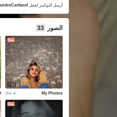
أرسل التوكينز لجعل
eirdreCartland
الصور
33
مجاناً
3
9
My Photos
354
مجاناً