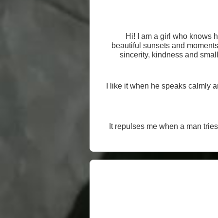
Hi! I am a girl who knows h
beautiful sunsets and moments o
sincerity, kindness and small
I like it when he speaks calmly a
It repulses me when a man tries