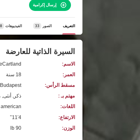
إرسال إكرامية
التعريف
الصور
33
الفيديوهات
8
السيرة الذاتية للعارضة
الاسم:
eCartland
العمر:
18 سنة
مسقط الرأس:
 Budapest
مهتم بـ :
ذكر, أنثى, 
اللغات:
american
الارتفاع:
4'11"
الوزن:
90 lb