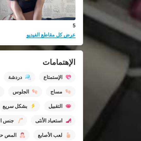
5
عرض كل مقاطع الفيديو
الإهتمامات
الإستمتاع
دردشة
مساج
الجلوس
التقبيل
بشكل سريع
استعباد الأنثى
جنس ال
لعب الأصابع
المص حت