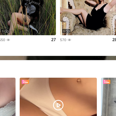
1
1
27
2
550
570
مجاناً
مجاناً