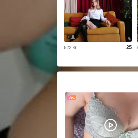
1
25
522
مجاناً