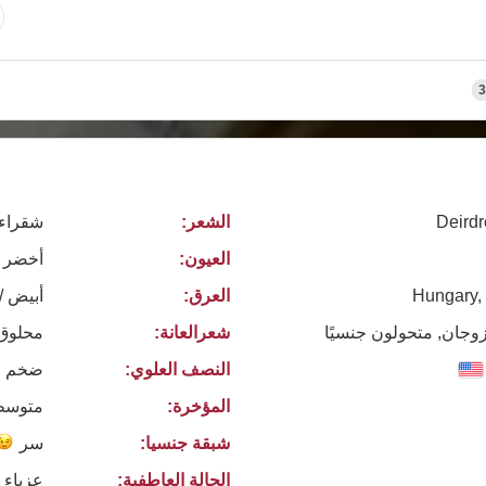
3
Deirdr
الشعر:
شقراء
العيون:
أخضر
Hungary,
العرق:
أبيض /
زوجان, متحولون جنسيًا
شعرالعانة:
محلوق
النصف العلوي:
ضخم
المؤخرة:
متوسط
شبقة جنسيا:
سر
الحالة العاطفية:
عزباء