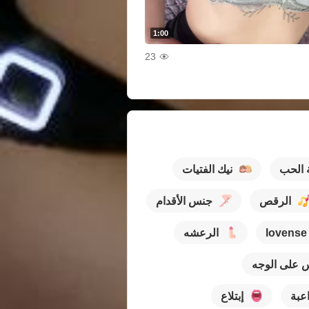
1:00
23
 الحب
نيك الفتيات
الرقص
جنس الأقدام
lovense
الرعشه
 على الوجه
عبة
إبتلاع