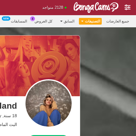
2128 متواجد
جميع العارضات
التصنيفات
السابق
كل العروض
المسابقات
land
18 سنة, Hungary
البث الماضي: 1.05.26