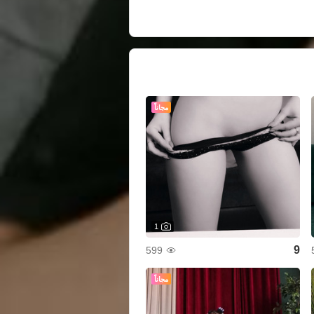
مجاناً
1
9
599
مجاناً