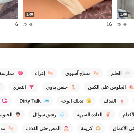
1:00
1:00
6
16
73
28
الحلم
مساج آسيوي
إغراء
ممارسة
الجلوس على الكس
جنس يدوي
التعري
القذف
تديلك الوجه
Dirty Talk
أقدام
العادة السرية
رشق سوائل
الجلوس
ى الأعماق
كريمة
المص حتى القذف
مدا