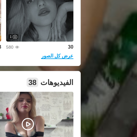
1
8
30
580
عرض كل الصور
الفيديوهات
38