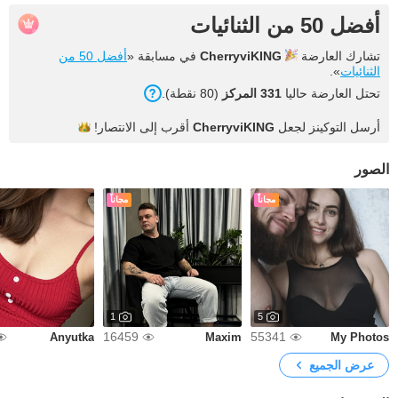
أفضل 50 من الثنائيات
تشارك العارضة
CherryviKING
في مسابقة «
أفضل 50 من
الثنائيات
».
تحتل العارضة حاليا
331 المركز
(80 نقطة).
أرسل التوكينز لجعل
CherryviKING
أقرب إلى
الانتصار!
الصور
مجاناً
مجاناً
1
5
16459
55341
Anyutka
Maxim
My Photos
عرض الجميع