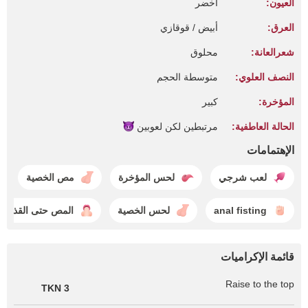
العيون:
أخضر
العرق:
أبيض / قوقازي
شعرالعانة:
محلوق
النصف العلوي:
متوسطة الحجم
المؤخرة:
كبير
الحالة العاطفية:
مرتبطين لكن
لعوبين
الإهتمامات
لعب شرجي
لحس المؤخرة
مص الخصية
anal fisting
لحس الخصية
المص حتى القذف
قائمة الإكراميات
Raise to the top
3 TKN