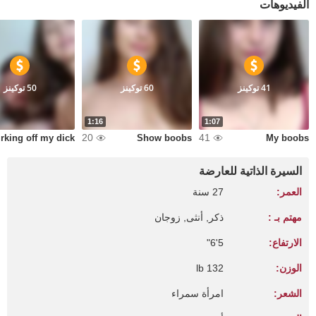
الفيديوهات
41 توكينز
60 توكينز
50 توكينز
1:16
1:07
20
41
ck
Show boobs
My boobs
السيرة الذاتية للعارضة
العمر:
27 سنة
مهتم بـ :
ذكر, أنثى, زوجان
الارتفاع:
5'6"
الوزن:
132 lb
الشعر:
امرأة سمراء