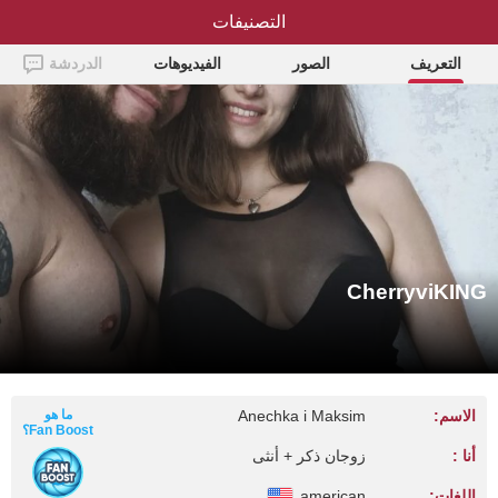
التصنيفات
CherryviKING
التعريف
الصور
الفيديوهات
الدردشة
CherryviKING
الاسم:
Anechka i Maksim
ما هو
Fan Boost؟
أنا :
زوجان ذكر + أنثى
اللغات:
american