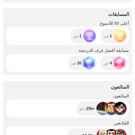
a sea of ​​orgasm
us buy a laptop?
and bliss.❤️
المسابقات
أعلى 50 للأسبوع
1
1
فوز
فوز
مسابقة أفضل غرف الدردشة
20
4
فوز
فوز
المتابَعون
+256
المتابَعون
+256
تتابع
+13.4K
المُتابعين